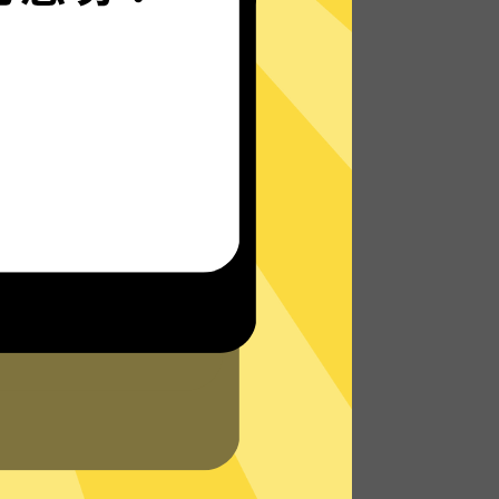
无论您身在何处，都能畅快地上网 - 无论是在
外出旅行还是在家中舒适地躺在沙发上。
了解更多苹果加速器VPN特点