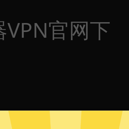
VPN官网下
体
p