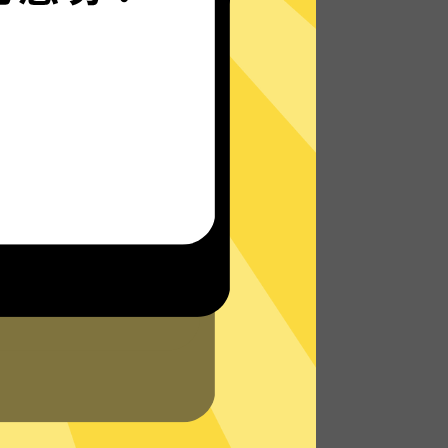
无论您身在何处，都能畅快地上网 - 无论是在
外出旅行还是在家中舒适地躺在沙发上。
了解更多苹果加速器VPN特点