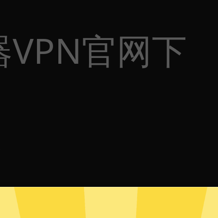
VPN官网下
体
p